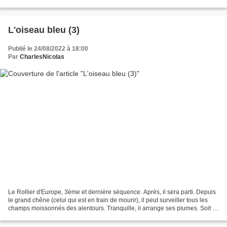
plupart des reptiles de nos...
L'oiseau bleu (3)
Publié le 24/08/2022 à 18:00
Par
CharlesNicolas
Le Rollier d'Europe, 3ème et dernière séquence. Après, il sera parti. Depuis
le grand chêne (celui qui est en train de mourir), il peut surveiller tous les
champs moissonnés des alentours. Tranquille, il arrange ses plumes. Soit il
ne m'a pas vu (ça m'étonnerait),...