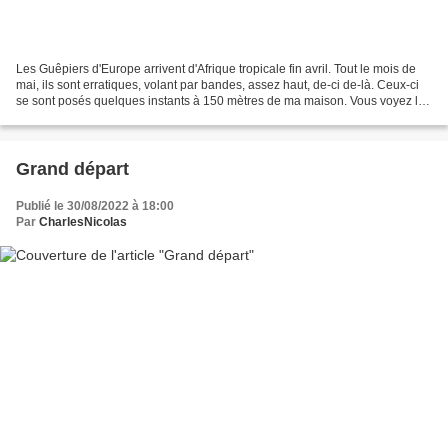
Les Guêpiers d'Europe arrivent d'Afrique tropicale fin avril. Tout le mois de
mai, ils sont erratiques, volant par bandes, assez haut, de-ci de-là. Ceux-ci
se sont posés quelques instants à 150 mètres de ma maison. Vous voyez les
reflets roux, bleus et...
Grand départ
Publié le 30/08/2022 à 18:00
Par
CharlesNicolas