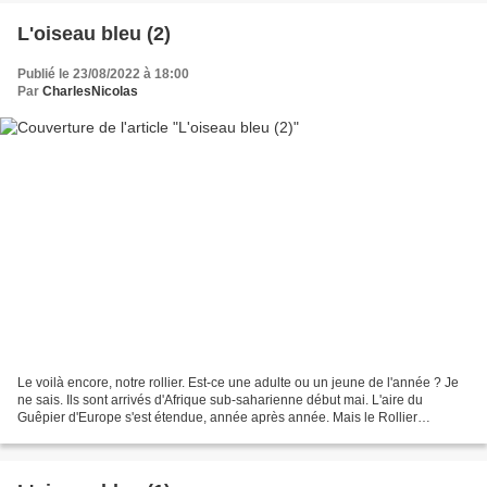
L'oiseau bleu (2)
Publié le 23/08/2022 à 18:00
Par
CharlesNicolas
Le voilà encore, notre rollier. Est-ce une adulte ou un jeune de l'année ? Je
ne sais. Ils sont arrivés d'Afrique sub-saharienne début mai. L'aire du
Guêpier d'Europe s'est étendue, année après année. Mais le Rollier
d'Europe demeure méridionnal : essentiellement...