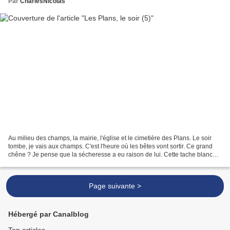
Par
CharlesNicolas
Au milieu des champs, la mairie, l'église et le cimetière des Plans. Le soir
tombe, je vais aux champs. C'est l'heure où les bêtes vont sortir. Ce grand
chêne ? Je pense que la sécheresse a eu raison de lui. Cette tache blanche
sur les buissons ? Ce ne...
Page suivante >
Hébergé par Canalblog