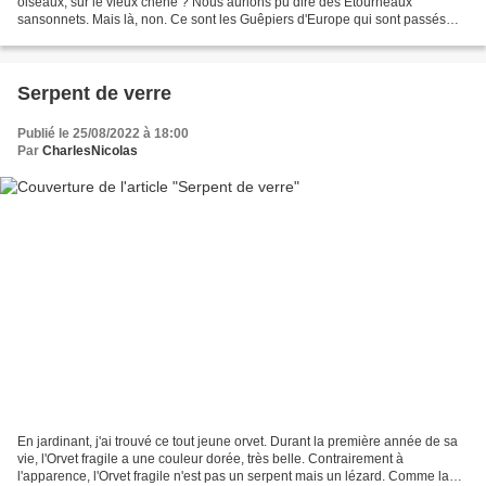
oiseaux, sur le vieux chêne ? Nous aurions pu dire des Etourneaux
sansonnets. Mais là, non. Ce sont les Guêpiers d'Europe qui sont passés
tout à l'heure au dessus de ma tête, avec...
Serpent de verre
Publié le 25/08/2022 à 18:00
Par
CharlesNicolas
En jardinant, j'ai trouvé ce tout jeune orvet. Durant la première année de sa
vie, l'Orvet fragile a une couleur dorée, très belle. Contrairement à
l'apparence, l'Orvet fragile n'est pas un serpent mais un lézard. Comme la