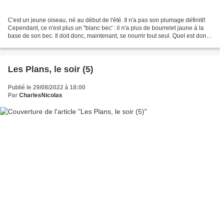
C'est un jeune oiseau, né au début de l'été. Il n'a pas son plumage définitif.
Cependant, ce n'est plus un "blanc bec' : il n'a plus de bourrelet jaune à la
base de son bec. Il doit donc, maintenant, se nourrir tout seul. Quel est donc
cet oiseau ? Un...
Les Plans, le soir (5)
Publié le 29/08/2022 à 18:00
Par
CharlesNicolas