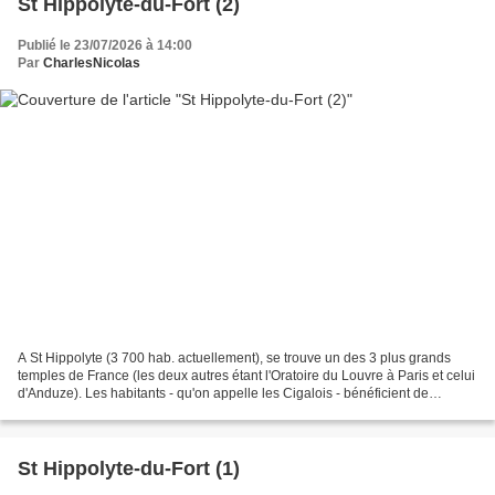
St Hippolyte-du-Fort (2)
Publié le 23/07/2026 à 14:00
Par
CharlesNicolas
A St Hippolyte (3 700 hab. actuellement), se trouve un des 3 plus grands
temples de France (les deux autres étant l'Oratoire du Louvre à Paris et celui
d'Anduze). Les habitants - qu'on appelle les Cigalois - bénéficient de
quelques boulevards ou places...
St Hippolyte-du-Fort (1)