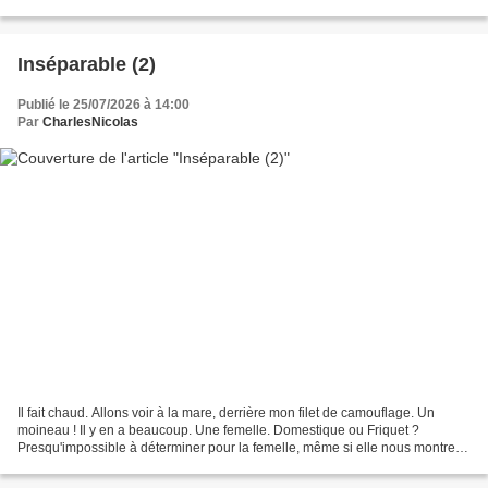
de millet près de la mare, et...
Inséparable (2)
Publié le 25/07/2026 à 14:00
Par
CharlesNicolas
Il fait chaud. Allons voir à la mare, derrière mon filet de camouflage. Un
moineau ! Il y en a beaucoup. Une femelle. Domestique ou Friquet ?
Presqu'impossible à déterminer pour la femelle, même si elle nous montre
son sexe. L'eau les attire, je le sais...