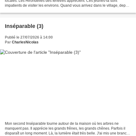
locales. Les Hirondelles des fenêtres apprécient. Ces jeunes-là sont
impatients de visiter les environs. Quand vous arrivez dans le village, depuis
la vallée du Rhône, vous ne pouvez...
Inséparable (3)
Publié le 27/07/2026 à 14:00
Par
CharlesNicolas
Mon second Inséparable tourne autour de la maison où les arbres ne
manquent pas. Il apprécie les grands frênes, les grands chênes. Parfois il
disparaît un long moment. Là, la lumière était très belle. J'ai mis une branche