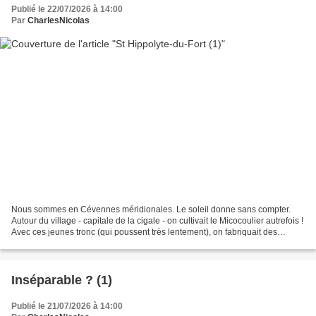
Publié le 22/07/2026 à 14:00
Par
CharlesNicolas
Nous sommes en Cévennes méridionales. Le soleil donne sans compter.
Autour du village - capitale de la cigale - on cultivait le Micocoulier autrefois !
Avec ces jeunes tronc (qui poussent très lentement), on fabriquait des
fourches : elles étaient légères...
Inséparable ? (1)
Publié le 21/07/2026 à 14:00