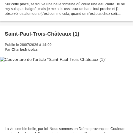
Sur cette place, se trouve une belle fontaine où coule une eau claire. Je ne
m'y suis pas baigné, mais je me suis assis sur un banc tout proche et j'ai
observé les alentours (c'est comme cela, quand on n'est pas chez soi).
Pigeon bizet à l'allure martiale....
Saint-Paul-Trois-Châteaux (1)
Publié le 28/07/2026 à 14:00
Par
CharlesNicolas
La vie semble belle, par ici. Nous sommes en Drôme provençale. Couleurs