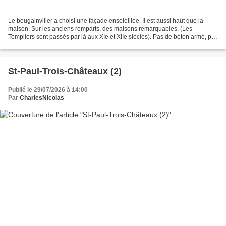
Le bougainviller a choisi une façade ensoleillée. Il est aussi haut que la
maison. Sur les anciens remparts, des maisons remarquables. (Les
Templiers sont passés par là aux XIe et XIIe siècles). Pas de béton armé, pas
de matière plastique. Quelques ornements...
St-Paul-Trois-Châteaux (2)
Publié le 29/07/2026 à 14:00
Par
CharlesNicolas