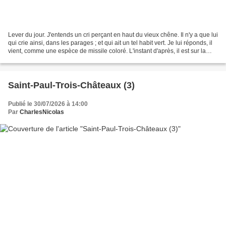
Lever du jour. J'entends un cri perçant en haut du vieux chêne. Il n'y a que lui
qui crie ainsi, dans les parages ; et qui ait un tel habit vert. Je lui réponds, il
vient, comme une espèce de missile coloré. L'instant d'après, il est sur la
cage des Perruches...
Saint-Paul-Trois-Châteaux (3)
Publié le 30/07/2026 à 14:00
Par
CharlesNicolas