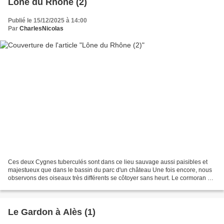
Lône du Rhône (2)
Publié le 15/12/2025 à 14:00
Par
CharlesNicolas
Ces deux Cygnes tuberculés sont dans ce lieu sauvage aussi paisibles et
majestueux que dans le bassin du parc d'un château Une fois encore, nous
observons des oiseaux très différents se côtoyer sans heurt. Le cormoran a
la morphologie et les habitudes...
Le Gardon à Alès (1)