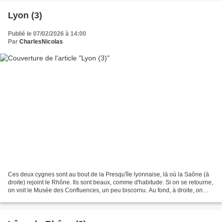
Lyon (3)
Publié le 07/02/2026 à 14:00
Par
CharlesNicolas
Ces deux cygnes sont au bout de la Presqu'île lyonnaise, là où la Saône (à
droite) rejoint le Rhône. Ils sont beaux, comme d'habitude. Si on se retourne,
on voit le Musée des Confluences, un peu biscornu. Au fond, à droite, on
aperçoit la basilique de...