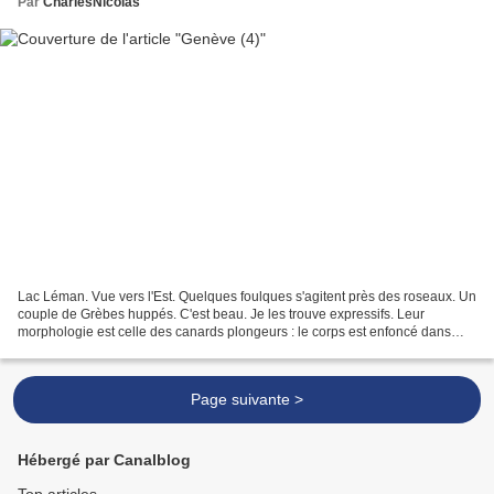
Par
CharlesNicolas
Lac Léman. Vue vers l'Est. Quelques foulques s'agitent près des roseaux. Un
couple de Grèbes huppés. C'est beau. Je les trouve expressifs. Leur
morphologie est celle des canards plongeurs : le corps est enfoncé dans
l'eau, les pattes sont en arrière du...
Page suivante >
Hébergé par Canalblog