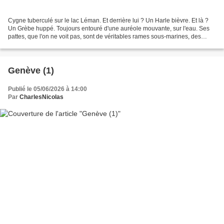
Cygne tuberculé sur le lac Léman. Et derrière lui ? Un Harle bièvre. Et là ?
Un Grèbe huppé. Toujours entouré d'une auréole mouvante, sur l'eau. Ses
pattes, que l'on ne voit pas, sont de véritables rames sous-marines, des
palmes puissantes. On comprend...
Genève (1)
Publié le 05/06/2026 à 14:00
Par
CharlesNicolas