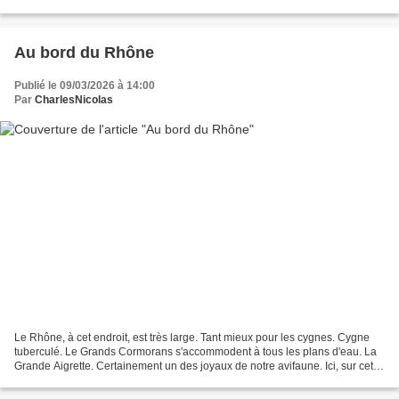
conciliabule. Et son cou ?...
Au bord du Rhône
Publié le 09/03/2026 à 14:00
Par
CharlesNicolas
Le Rhône, à cet endroit, est très large. Tant mieux pour les cygnes. Cygne
tuberculé. Le Grands Cormorans s'accommodent à tous les plans d'eau. La
Grande Aigrette. Certainement un des joyaux de notre avifaune. Ici, sur cette
lône du Rhône, elle observe...