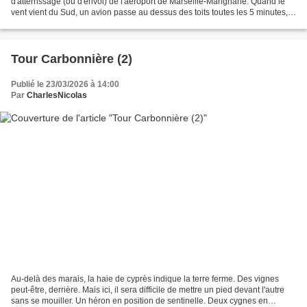
d'atterrissage (ou d'envol) de l'aéroport de Marseille-Marignane. Quand le
vent vient du Sud, un avion passe au dessus des toits toutes les 5 minutes,
toutes roues dehors, et se préparer...
Tour Carbonnière (2)
Publié le 23/03/2026 à 14:00
Par
CharlesNicolas
Au-delà des marais, la haie de cyprès indique la terre ferme. Des vignes
peut-être, derrière. Mais ici, il sera difficile de mettre un pied devant l'autre
sans se mouiller. Un héron en position de sentinelle. Deux cygnes en