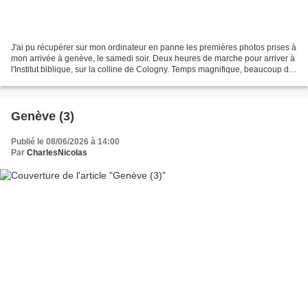
J'ai pu récupérer sur mon ordinateur en panne les premières photos prises à
mon arrivée à genève, le samedi soir. Deux heures de marche pour arriver à
l'Institut biblique, sur la colline de Cologny. Temps magnifique, beaucoup de
monde au bord du lac (beaucoup...
Genève (3)
Publié le 08/06/2026 à 14:00
Par
CharlesNicolas