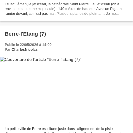
Le lac Léman, le jet d'eau, la cathédrale Saint Pierre. Le Jet d'eau (on a
envie de mettre une majuscule) : 140 mètres de hauteur. Avec un Pigeon
ramier devant, ce n'est pas mal. Plusieurs pianos de plein-air... Je me
demande qui les accorde. Et le pont...
Berre-l'Etang (7)
Publié le 22/05/2026 à 14:00
Par
CharlesNicolas
La petite ville de Berre est située juste dans l'alignement de la piste