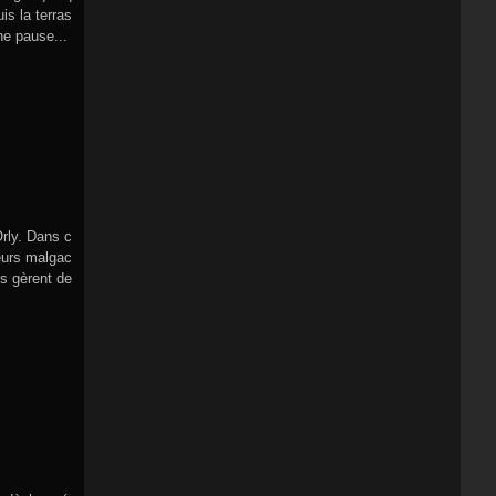
is la terras
ne pause...
rly. Dans c
teurs malgac
s gèrent de