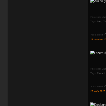
Posté par Cha
Tags:
Ane
,
To
Vous aimez ?
21 octobre 2
Posté par Cha
Tags:
Canard
Vous aimez ?
26 août 2025