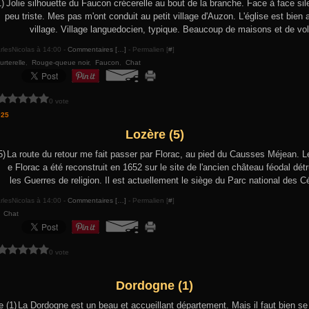
Jolie silhouette du Faucon crécerelle au bout de la branche. Face à face sil
peu triste. Mes pas m'ont conduit au petit village d'Auzon. L'église est bien 
village. Village languedocien, typique. Beaucoup de maisons et de vol
rlesNicolas à 14:00 -
Commentaires [
…
]
- Permalien [
#
]
urterelle
,
Rouge-queue noir
,
Faucon
,
Chat
0 vote
025
Lozère (5)
La route du retour me fait passer par Florac, au pied du Causses Méjean. L
e Florac a été reconstruit en 1652 sur le site de l'ancien château féodal dét
les Guerres de religion. Il est actuellement le siège du Parc national des C
rlesNicolas à 14:00 -
Commentaires [
…
]
- Permalien [
#
]
,
Chat
0 vote
Dordogne (1)
La Dordogne est un beau et accueillant département. Mais il faut bien se