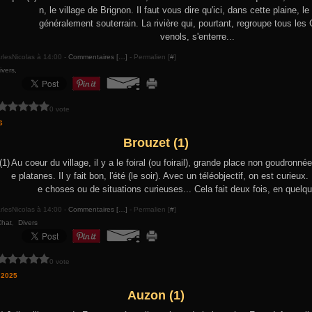
n, le village de Brignon. Il faut vous dire qu'ici, dans cette plaine, l
généralement souterrain. La rivière qui, pourtant, regroupe tous les
venols, s'enterre...
rlesNicolas à 14:00 -
Commentaires [
…
]
- Permalien [
#
]
ivers,
0 vote
6
Brouzet (1)
Au coeur du village, il y a le foiral (ou foirail), grande place non goudronné
e platanes. Il y fait bon, l'été (le soir). Avec un téléobjectif, on est curieux. 
e choses ou de situations curieuses... Cela fait deux fois, en quelqu
rlesNicolas à 14:00 -
Commentaires [
…
]
- Permalien [
#
]
Chat
,
Divers
0 vote
 2025
Auzon (1)