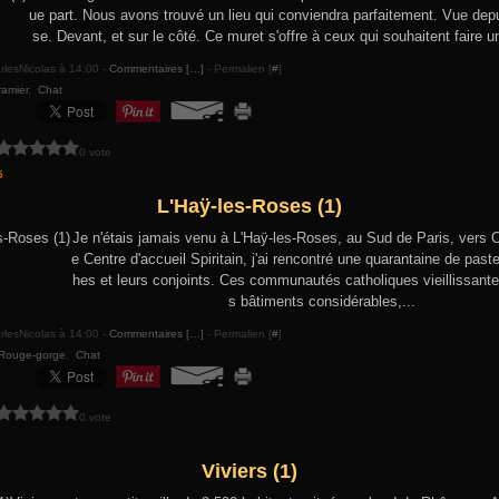
ue part. Nous avons trouvé un lieu qui conviendra parfaitement. Vue depu
se. Devant, et sur le côté. Ce muret s'offre à ceux qui souhaitent faire u
rlesNicolas à 14:00 -
Commentaires [
…
]
- Permalien [
#
]
ramier
,
Chat
0 vote
5
L'Haÿ-les-Roses (1)
Je n'étais jamais venu à L'Haÿ-les-Roses, au Sud de Paris, vers O
e Centre d'accueil Spiritain, j'ai rencontré une quarantaine de pas
hes et leurs conjoints. Ces communautés catholiques vieillissante
s bâtiments considérables,...
rlesNicolas à 14:00 -
Commentaires [
…
]
- Permalien [
#
]
Rouge-gorge
,
Chat
0 vote
Viviers (1)