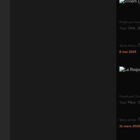
Posté par Cha
Tags:
Chat
,
B
Vous aimez ?
8 mai 2025
Posté par Cha
Tags:
Fleur
,
C
Vous aimez ?
11 mars 2025