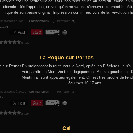
Viviers est une petite ville de 3 500 habitants située au bord du Rhône, en
idionale. Dès l'approche, on voit qu'on ne va pas s'ennuyer tellement le bâti
rque de son passé original. Impression confirmée. Lors de la Révolution fr
rlesNicolas à 14:00 -
Commentaires [
…
]
- Permalien [
#
]
ateau
0 vote
La Roque-sur-Pernes
En prolongeant la route vers le Nord, après les Plâtrières, je n'ai
voir paraître le Mont Ventoux, logiquement. A main gauche, les 
Montmirail sont apparues également. On est très proche de l'endro
écu mes 10-17 ans....
rlesNicolas à 14:00 -
Commentaires [
…
]
- Permalien [
#
]
hat
0 vote
Cal