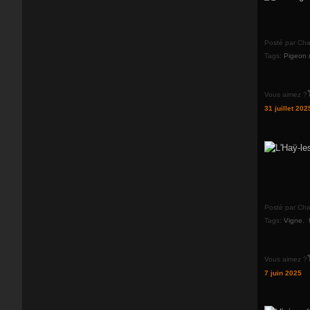
Posté par Cha
Tags:
Pigeon 
Vous aimez ?
31 juillet 202
Posté par Cha
Tags:
Vigne
,
Vous aimez ?
7 juin 2025