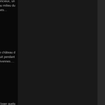
encieux, un
au milieu du
ets...
e château d
ruit pendant
évennes....
 loger quelq