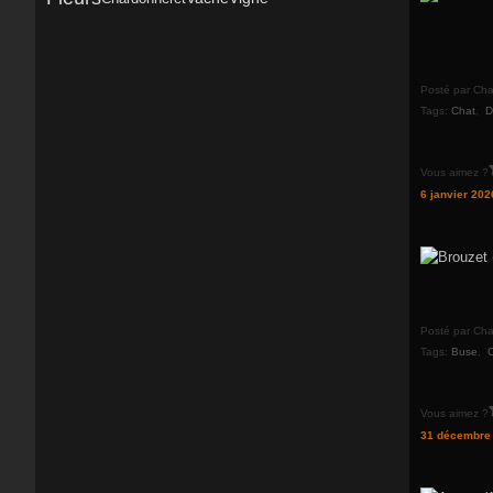
Posté par Cha
Tags:
Chat
,
D
Vous aimez ?
6 janvier 202
Posté par Cha
Tags:
Buse
,
Vous aimez ?
31 décembre