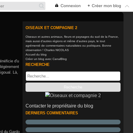
Connexion
+
Créer mon blog
OISEAUX ET COMPAGNIE 2
Oiseaux et autres animaux, fleurs et paysages du sud de la France,
mais aussi d'autres régions et même d'autres pays, le tout
agrémenté de commentaires naturalistes ou poétiques. Bonne
observation ! Charles NICOLAS
Accueil du blog
Créer un blog avec CanalBlog
néficie d'u
RECHERCHE
t légèrement
igoual. Là,
Contacter le propriétaire du blog
DERNIERS COMMENTAIRES
ord du Gardo