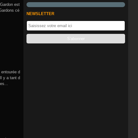
e Gardon est
 Gardons cé
NEWSLETTER
e entourée d
Il y a tant d
es...