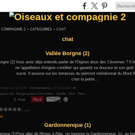
T COMPAGNIE 2
>
CATEGORIES
>
CHAT
chat
Vallée Borgne (2)
Vous avez déjà entendu parler de l'Oignon doux des Cévennes ? Il bé
ne 'appellation d'origine contôlée' qui garantit sa douceur et son goû
sucré. Il pousse sur les terrasses du piémont méridionnal du Mont A
c'est la petite...
rlesNicolas à 14:00 -
Commentaires [
…
]
- Permalien [
#
]
ueue noir
,
Rouge-queue à front blanc
,
Abeille
,
Chat
,
Fleur
0 vote
26
Gardonnenque (1)
Pour aller de Nîmes à Alès, on traverse la Gardonnenque. Ici, au b