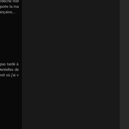
 Ardèche mér
 porte la ma
ançaise,...
 pas tardé à
Dentelles de
it où j'ai v