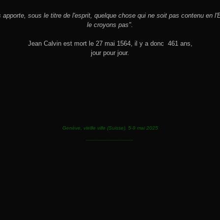
 apporte, sous le titre de l'esprit, quelque chose qui ne soit pas contenu en l'
le croyons pas".
Jean Calvin est mort le 27 mai 1564, il y a donc 461 ans,
jour pour jour.
Genève, vieille ville (Suisse), 5-9 mai 2025
________________