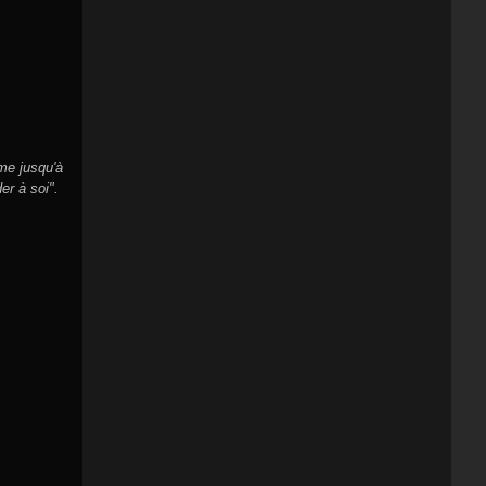
me jusqu'à
er à soi".