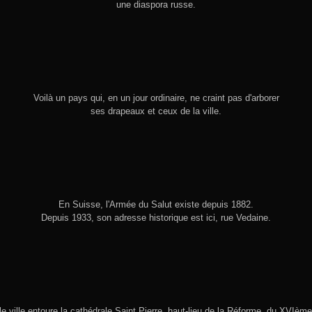
une diaspora russe.
Voilà un pays qui, en un jour ordinaire, ne craint pas d'arborer
ses drapeaux et ceux de la ville.
En Suisse, l'Armée du Salut existe depuis 1882.
Depuis 1933, son adresse historique est ici, rue Vedaine.
lle ville entoure la cathédrale Saint Pierre, haut-lieu de la Réforme du XVIème