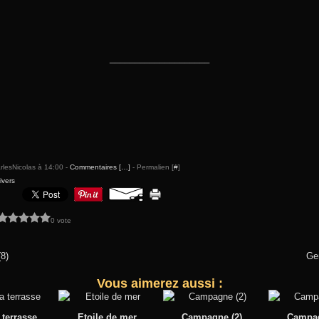
____________________
rlesNicolas à 14:00 -
Commentaires [
…
]
- Permalien [
#
]
ivers
0 vote
8)
Ge
Vous aimerez aussi :
terrasse
Etoile de mer
Campagne (2)
Campag