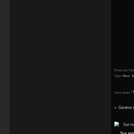
Posté par Cha
Tags:
Fleur
,
D
Vous aimez ?
Genève (
Sur ma 