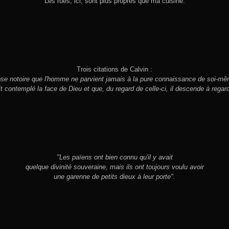
Les rues, ici, sont plus propres que ma cuisine.
Trois citations de Calvin :
ose notoire que l'homme ne parvient jamais à la pure connaissance de soi-mê
ait contemplé la face de Dieu et que, du regard de celle-ci, il descende à regard
"Les païens ont bien connu qu'il y avait
quelque divinité souveraine, mais ils ont toujours voulu avoir
une garenne de petits dieux à leur porte".