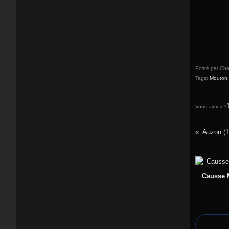
Posté par Cha
Tags:
Mouton
Vous aimez ?
Auzon (1
Causse M