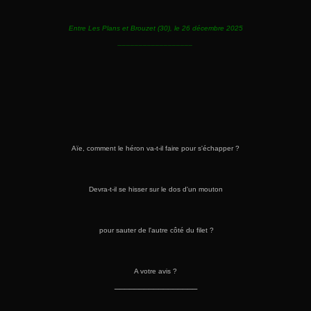
Entre Les Plans et Brouzet (30), le 26 décembre 2025
__________________
Aïe, comment le héron va-t-il faire pour s'échapper ?
Devra-t-il se hisser sur le dos d'un mouton
pour sauter de l'autre côté du filet ?
A votre avis ?
_________________