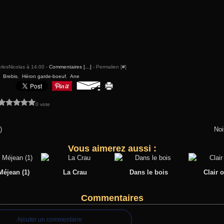
rlesNicolas à 14:00 -
Commentaires [
…
]
- Permalien [
#
]
,
Brebis
,
Héron garde-boeuf
,
Ane
0 vote
)
Noi
Vous aimerez aussi :
éjean (1)
La Crau
Dans le bois
Clair 
Commentaires
Ajouter un commentaire