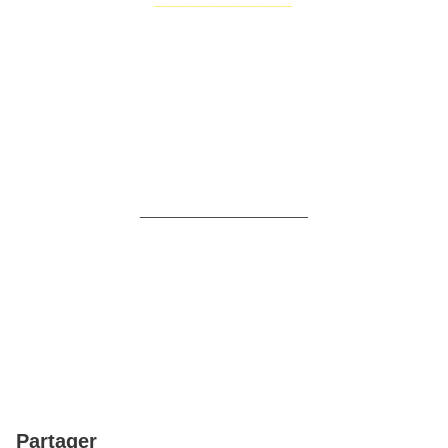
_______________________
_____________________
Partager