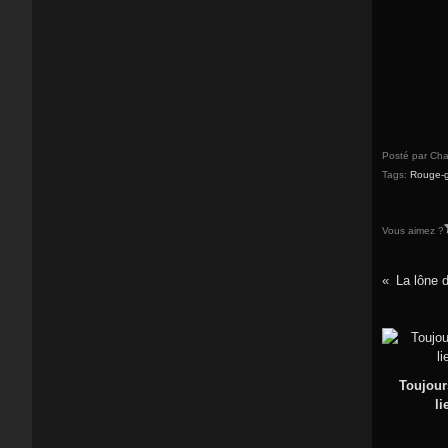
Posté par Cha
Tags:
Rouge-
Vous aimez ?
La lône 
Toujour
li