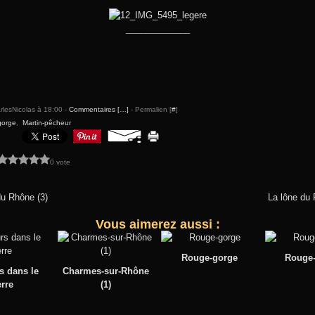
_____________
rlesNicolas à 18:00 -
Commentaires [
…
]
- Permalien [
#
]
gorge
,
Martin-pêcheur
0 vote
du Rhône (3)
La lône du 
Vous aimerez aussi :
Rouge-gorge
Rouge
s dans le
Charmes-sur-Rhône
erre
(1)