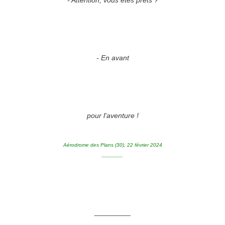
- Attention, vous êtes prêts ?
- En avant
pour l'aventure !
Aérodrome des Plans (30), 22 février 2024
_______
_________