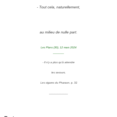
- Tout cela, naturellement,
au milieu de nulle part.
Les Plans (30), 12 mars 2024
_______
- Il n'y a plus qu'à attendre
les secours.
Les cigares du Pharaon
, p. 32
____________