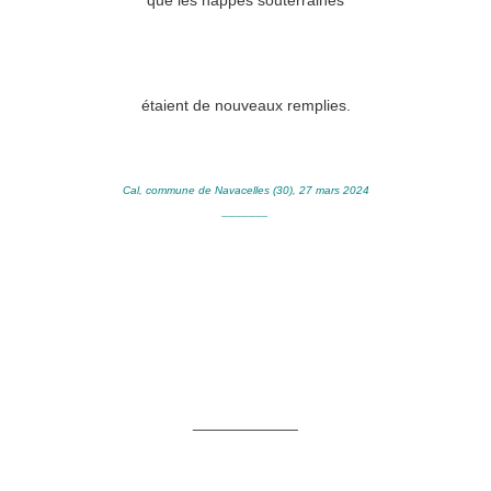
que les nappes souterraines
étaient de nouveaux remplies.
Cal, commune de Navacelles (30), 27 mars 2024
_______
____________