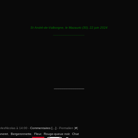
St André-de-Valborgne, le Mazauric (30), 22 juin 2024
_________________
______________
rlesNicolas à 14:00 -
Commentaires [
…
]
- Permalien [
#
]
neret
,
Bergeronnette
,
Fleur
,
Rouge-queue noir
,
Chat