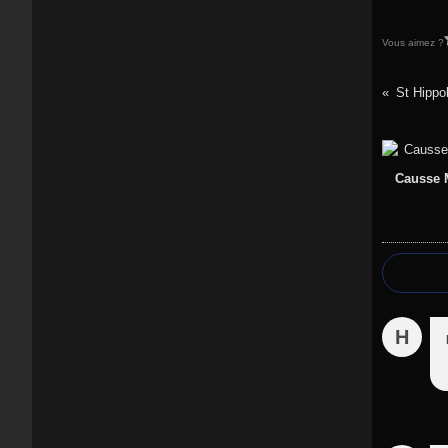
Vous aimez ?
St Hippo
Causse M
H