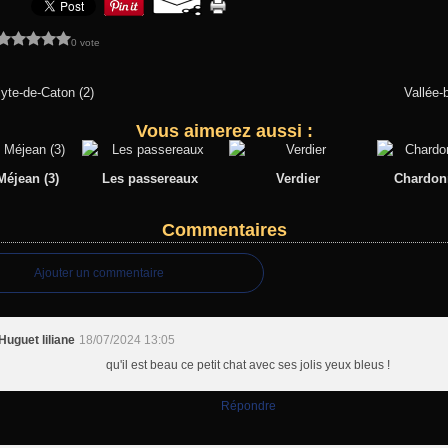
0 vote
lyte-de-Caton (2)
Vallée-
Vous aimerez aussi :
éjean (3)
Les passereaux
Verdier
Chardonn
Commentaires
Ajouter un commentaire
Huguet liliane
18/07/2024 13:05
qu'il est beau ce petit chat avec ses jolis yeux bleus !
Répondre