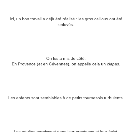
Ici, un bon travail a déjà été réalisé : les gros cailloux ont été
enlevés.
On les a mis de côté.
En Provence (et en Cévennes), on appelle cela un
clapas
.
Les enfants sont semblables à de petits tournesols turbulents.
Les adultes paraissent dans leur prestance et leur éclat.