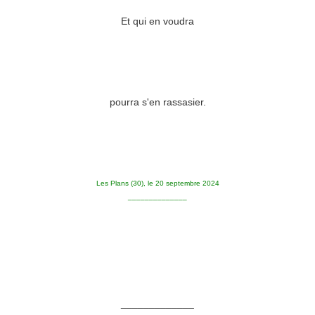
Et qui en voudra
pourra s'en rassasier.
Les Plans (30), le 20 septembre 2024
______________
_____________