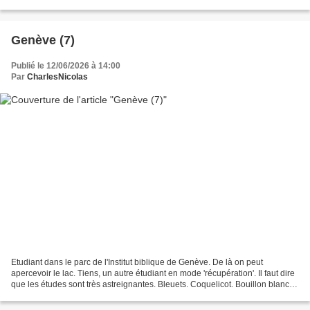
Mont Aigoual. Là, c'est la petite...
Genève (7)
Publié le 12/06/2026 à 14:00
Par
CharlesNicolas
Etudiant dans le parc de l'Institut biblique de Genève. De là on peut
apercevoir le lac. Tiens, un autre étudiant en mode 'récupération'. Il faut dire
que les études sont très astreignantes. Bleuets. Coquelicot. Bouillon blanc.
Deux roses de couleurs...