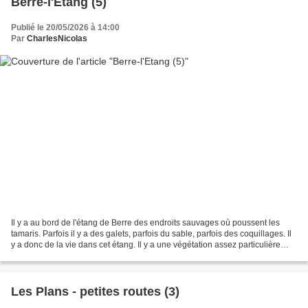
Berre-l'Etang (5)
Publié le 20/05/2026 à 14:00
Par
CharlesNicolas
Il y a au bord de l'étang de Berre des endroits sauvages où poussent les
tamaris. Parfois il y a des galets, parfois du sable, parfois des coquillages. Il
y a donc de la vie dans cet étang. Il y a une végétation assez particulière
autour de ce lieu. Ici...
Les Plans - petites routes (3)