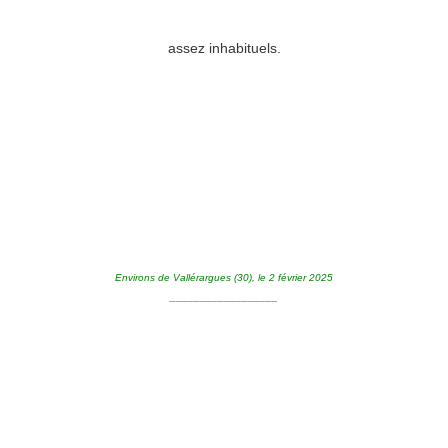
assez inhabituels.
Environs de Vallérargues (30), le 2 février 2025
__________________