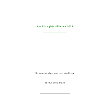
Les Plans (30), début mai 2025
________________
Il y a aussi chez moi des iris d'eau,
autour de la mare.
_______________