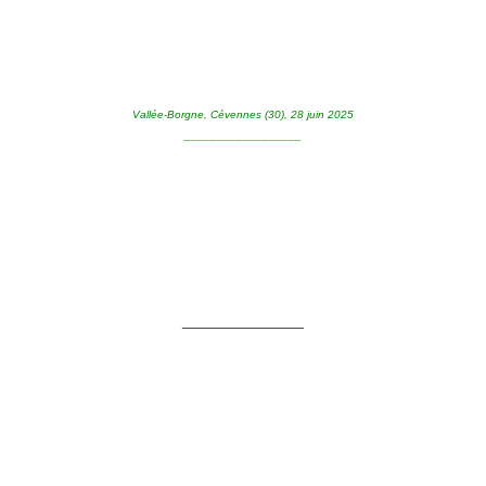
Vallée-Borgne, Cévennes (30), 28 juin 2025
__________________
______________