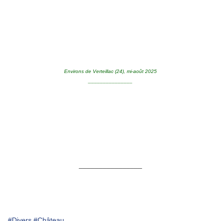
Environs de Verteillac (24), mi-août 2025
_______________
________________
#Divers
#Château