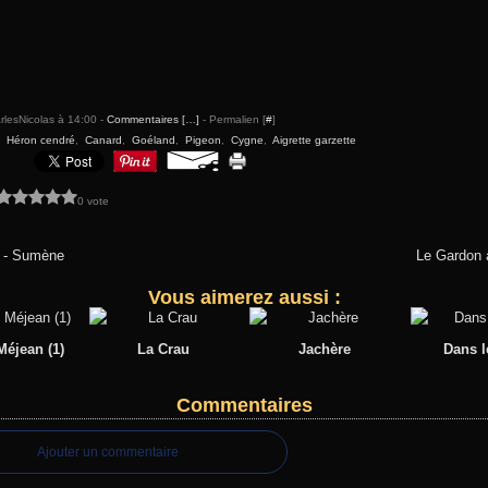
rlesNicolas à 14:00 -
Commentaires [
…
]
- Permalien [
#
]
,
Héron cendré
,
Canard
,
Goéland
,
Pigeon
,
Cygne
,
Aigrette garzette
0 vote
 - Sumène
Le Gardon à
Vous aimerez aussi :
éjean (1)
La Crau
Jachère
Dans l
Commentaires
Ajouter un commentaire