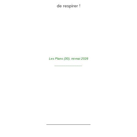
de respirer !
Les Plans (30), mi-mai 2026
_______________
__________________