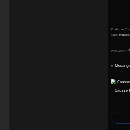
Posté par Cha
Tags:
Mouton
Vous aimez ?
Mésange
Causse M