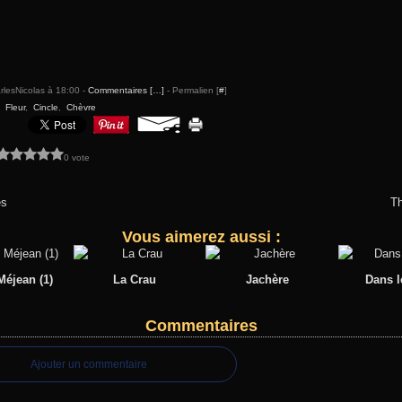
rlesNicolas à 18:00 -
Commentaires [
…
]
- Permalien [
#
]
,
Fleur
,
Cincle
,
Chèvre
0 vote
s
Th
Vous aimerez aussi :
éjean (1)
La Crau
Jachère
Dans l
Commentaires
Ajouter un commentaire