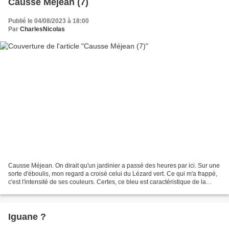
Causse Méjean (7)
Publié le 04/08/2023 à 18:00
Par
CharlesNicolas
Causse Méjean. On dirait qu'un jardinier a passé des heures par ici. Sur une
sorte d'éboulis, mon regard a croisé celui du Lézard vert. Ce qui m'a frappé,
c'est l'intensité de ses couleurs. Certes, ce bleu est caractéristique de la
parure des mâles pendant...
Iguane ?