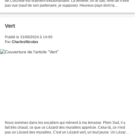
de Colchide est vraiment extraordinaire. La femelle, on le sait, rêve de n'être
pas vue (sauf de son partenaire, je suppose). Heureux pays dont la
campagne héberge encore de tels...
Vert
Publié le 31/08/2024 à 14:00
Par
CharlesNicolas
Nous sommes dans les escaliers qui mènent à ma terrasse. Plein Sud, il y
fait très chaud, ce que ce Lézard des murailles apprécie. Celui-là, ce n'est
pas un Lézard des murailles. C'est un Lézard vert, un tout jeune. Un Lézard