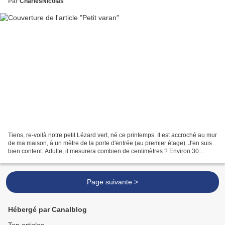
Par
CharlesNicolas
Tiens, re-voilà notre petit Lézard vert, né ce printemps. Il est accroché au mur
de ma maison, à un mètre de la porte d'entrée (au premier étage). J'en suis
bien content. Adulte, il mesurera combien de centimètres ? Environ 30
centimètres, dont les deux-tiers...
Page suivante >
Hébergé par Canalblog