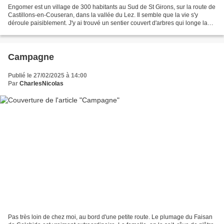
Engomer est un village de 300 habitants au Sud de St Girons, sur la route de
Castillons-en-Couseran, dans la vallée du Lez. Il semble que la vie s'y
déroule paisiblement. J'y ai trouvé un sentier couvert d'arbres qui longe la
rivière, rive gauche. Là,...
Campagne
Publié le 27/02/2025 à 14:00
Par
CharlesNicolas
Pas très loin de chez moi, au bord d'une petite route. Le plumage du Faisan