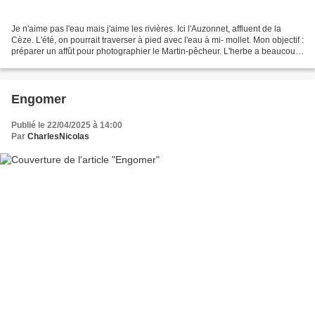
Je n'aime pas l'eau mais j'aime les rivières. Ici l'Auzonnet, affluent de la
Cèze. L'été, on pourrait traverser à pied avec l'eau à mi- mollet. Mon objectif :
préparer un affût pour photographier le Martin-pêcheur. L'herbe a beaucoup
poussé. L'herbe ?...
Engomer
Publié le 22/04/2025 à 14:00
Par
CharlesNicolas