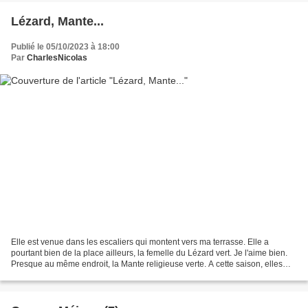
Lézard, Mante...
Publié le 05/10/2023 à 18:00
Par
CharlesNicolas
Elle est venue dans les escaliers qui montent vers ma terrasse. Elle a
pourtant bien de la place ailleurs, la femelle du Lézard vert. Je l'aime bien.
Presque au même endroit, la Mante religieuse verte. A cette saison, elles
recherchent des abris pour...