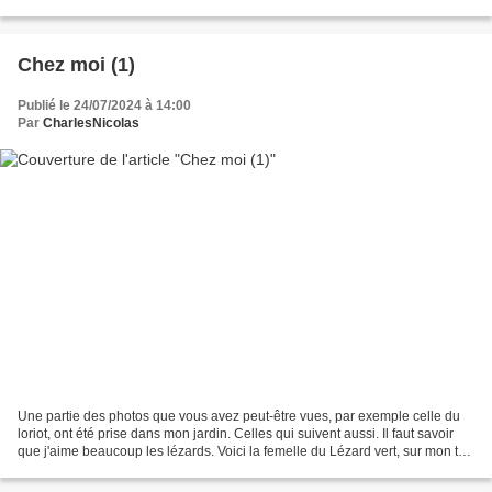
vert dans mon escalier, quelle...
Chez moi (1)
Publié le 24/07/2024 à 14:00
Par
CharlesNicolas
Une partie des photos que vous avez peut-être vues, par exemple celle du
loriot, ont été prise dans mon jardin. Celles qui suivent aussi. Il faut savoir
que j'aime beaucoup les lézards. Voici la femelle du Lézard vert, sur mon tas
de petit-bois. Elle...