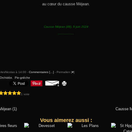
au cœur du causse Méjean.
Causse Méjean (48), 9 juin 2024
_________
rlesNicolas à 14:00 -
Commentaires [
…
]
- Permalien [
#
]
Orchidée
,
Pie-grièche
1 vote
éjean (1)
Causse M
Vous aimerez aussi :