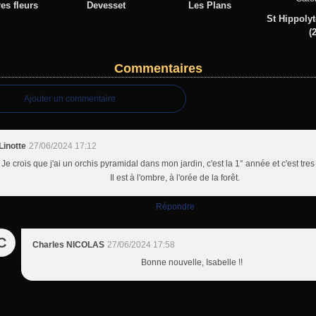
es fleurs
Devesset
Les Plans
St Hippoly
(2
Commentaires
Ajouter un commentaire
Linotte
27/06/2024 17:12
Je crois que j'ai un orchis pyramidal dans mon jardin, c'est la 1° année et c'est tres t
Il est à l'ombre, à l'orée de la forêt.
Répondre
C
Charles NICOLAS
27/06/2024 17:58
Bonne nouvelle, Isabelle !!