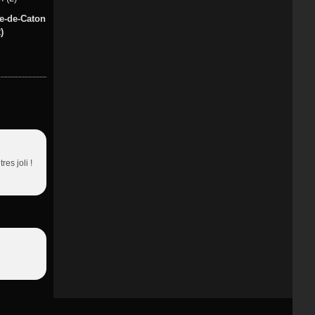
te-de-Caton
)
res joli !