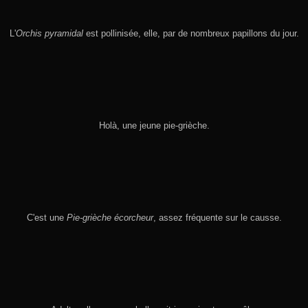
L'
Orchis pyramidal
est pollinisée, elle, par de nombreux papillons du jour.
Holà, une jeune pie-grièche.
C'est une
Pie-grièche écorcheur
, assez fréquente sur le causse.