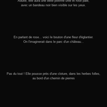
Adulte, elle aura une belle poitrine unie et rose pâle,
avec un bandeau noir bien visible sur les yeux.
En parlant de rose... voici le bouton d'une fleur d'églantier.
On l'imaginerait dans le parc d'un château...
Pas du tout ! Elle pousse près d'une cloture, dans les herbes folles,
au bord d'un chemin de pierres